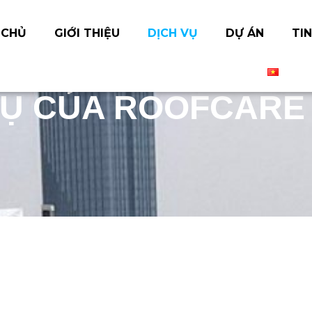
 CHỦ
GIỚI THIỆU
DỊCH VỤ
DỰ ÁN
TIN
VỤ CỦA ROOFCARE