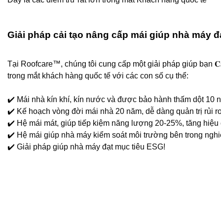
Giải pháp cải tạo nâng cấp mái giúp nhà máy 
Tại Roofcare™️, chúng tôi cung cấp một giải pháp giúp bạn 𝐂𝐚̉𝐢 𝐭𝐚̣𝐨 𝐧𝐚̂
trong mắt khách hàng quốc tế với các con số cụ thể:
✔️ Mái nhà kín khí, kín nước và được bảo hành thấm dột 10 
✔️ Kế hoạch vòng đời mái nhà 20 năm, dễ dàng quản trị rủi r
✔️ Hệ mái mát, giúp tiếp kiệm năng lượng 20-25%, tăng hiệu
✔️ Hệ mái giúp nhà máy kiểm soát môi trường bên trong ngh
✔️ Giải pháp giúp nhà máy đạt mục tiêu ESG!