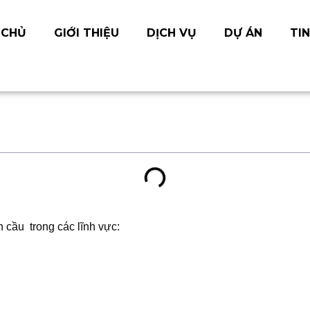
 nâng cấp mái nhà m
 CHỦ
GIỚI THIỆU
DỊCH VỤ
DỰ ÁN
TIN
cho chuỗi cung ứng 
 cầu trong các lĩnh vực: