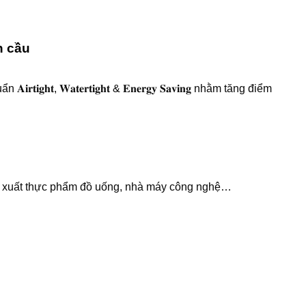
n cầu
𝐢𝐠𝐡𝐭, 𝐖𝐚𝐭𝐞𝐫𝐭𝐢𝐠𝐡𝐭 & 𝐄𝐧𝐞𝐫𝐠𝐲 𝐒𝐚𝐯𝐢𝐧𝐠 nhằm tăng điểm
ản xuất thực phẩm đồ uống, nhà máy công nghệ…