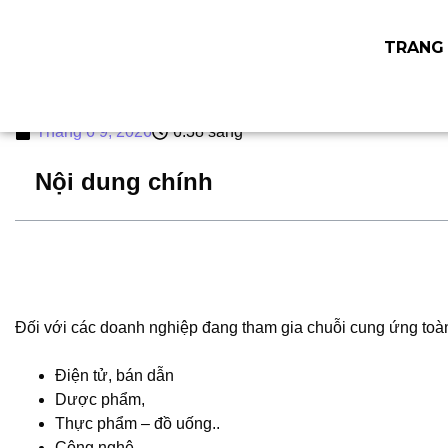
Giải pháp Cải tạo
TRANG
vật chất sản xuất 
Tháng 6 9, 2026
6:38 sáng
Nội dung chính
Đối với các doanh nghiệp đang tham gia chuỗi cung ứng toàn
Điện tử, bán dẫn
Dược phẩm,
Thực phẩm – đồ uống..
Công nghệ