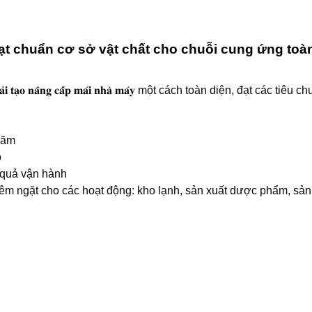
đạt chuẩn cơ sở vật chất cho chuỗi cung ứng toà
𝐠 𝐜𝐚̂́𝐩 𝐦𝐚́𝐢 𝐧𝐡𝐚̀ 𝐦𝐚́𝐲 một cách toàn diện, đạt các tiêu chuẩn 𝐀𝐢𝐫
năm
o
 quả vận hành
iêm ngặt cho các hoạt động: kho lạnh, sản xuất dược phẩm, s